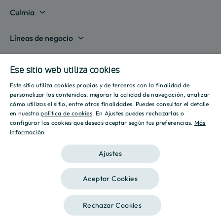
Madrid
Culmia
Barcelona
Sobre nosotros
Líneas de negocio
Alicante
Destino Culmia
Vivienda Compraventa
Actualidad
Valencia
Ese sitio web utiliza cookies
Sala de prensa
Vivienda Asequible
Culmia es noticia
Este sitio utiliza cookies propias y de terceros con la finalidad de
Sevilla
Recursos
Informes
SPANISH
personalizar los contenidos, mejorar la calidad de navegación, analizar
Vivienda Alquiler
Tendencias
cómo utilizas el sitio, entre otras finalidades. Puedes consultar el detalle
Islas Baleares
Guías
ENGLISH
Iniciativas
en nuestra
política de cookies
. En Ajustes puedes rechazarlas o
Gestión de Suelo
configurar las cookies que deseas aceptar según tus preferencias.
Más
Estilo de vida
Calculadora Hipotecaria
Mostrar todas
información
CATALAN
Culmia Challenges
Otras líneas de negocio
Sostenibilidad
Aviso legal
Política de privacidad
Política de Cookies
Calculadora Energética
Ajustes
Culmia Fest
Innovación
2026 Culmia • Todos los derechos reservados
Trabaja con nosotros
Aceptar Cookies
Podcasts
Ética
Este sitio está registrado en
wpml.org
como sitio de desarrollo. Cambia a una
Rechazar Cookies
clave de sitio de producción en
remove this banner
.