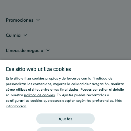
Promociones
Madrid
Culmia
Barcelona
Sobre nosotros
Líneas de negocio
Alicante
Destino Culmia
Vivienda Compraventa
Actualidad
Valencia
Ese sitio web utiliza cookies
Sala de prensa
Vivienda Asequible
Culmia es noticia
Este sitio utiliza cookies propias y de terceros con la finalidad de
Sevilla
Recursos
Informes
SPANISH
personalizar los contenidos, mejorar la calidad de navegación, analizar
Vivienda Alquiler
Tendencias
cómo utilizas el sitio, entre otras finalidades. Puedes consultar el detalle
Islas Baleares
Guías
ENGLISH
Iniciativas
en nuestra
política de cookies
. En Ajustes puedes rechazarlas o
Gestión de Suelo
configurar las cookies que deseas aceptar según tus preferencias.
Más
Estilo de vida
Calculadora Hipotecaria
Mostrar todas
información
CATALAN
Culmia Challenges
Otras líneas de negocio
Sostenibilidad
Aviso legal
Política de privacidad
Política de Cookies
Calculadora Energética
Ajustes
Culmia Fest
Innovación
2026 Culmia • Todos los derechos reservados