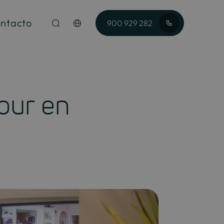
ntacto
900 929 282
our en