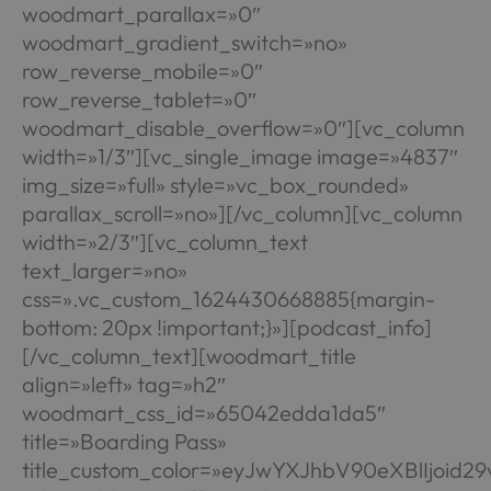
woodmart_parallax=»0″
woodmart_gradient_switch=»no»
row_reverse_mobile=»0″
row_reverse_tablet=»0″
woodmart_disable_overflow=»0″][vc_column
width=»1/3″][vc_single_image image=»4837″
img_size=»full» style=»vc_box_rounded»
parallax_scroll=»no»][/vc_column][vc_column
width=»2/3″][vc_column_text
text_larger=»no»
css=».vc_custom_1624430668885{margin-
bottom: 20px !important;}»][podcast_info]
[/vc_column_text][woodmart_title
align=»left» tag=»h2″
woodmart_css_id=»65042edda1da5″
title=»Boarding Pass»
title_custom_color=»eyJwYXJhbV90eXBlIjoi