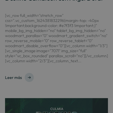
[vc_row full_width="stretch_row"
css=".vc_custom_1624381832296{margin-top: -40px
!important;background-color: #e7f3f3 !important;}"
mobile_bg_img_hidden="no" tablet_bg_img_hidden="no"
woodmart_parallax="0" woodmart_gradient_switch="no"
row_reverse_mobile="0" row_reverse_tablet="0"
woodmart_disable_overflow="0"][vc_column width="1/3"]
[vc_single_image image="7071" img_size="full"
style="vc_box_rounded" parallax_scroll="no"][/vc_column]
[vc_column width="2/3"][vc_column_text...
Leer más