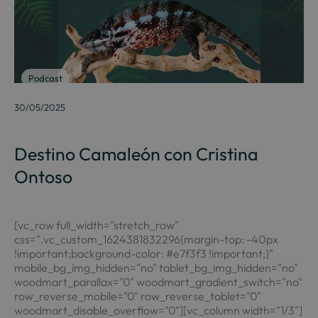
Podcast
30/05/2025
Destino Camaleón con Cristina
Ontoso
[vc_row full_width="stretch_row"
css=".vc_custom_1624381832296{margin-top: -40px
!important;background-color: #e7f3f3 !important;}"
mobile_bg_img_hidden="no" tablet_bg_img_hidden="no"
woodmart_parallax="0" woodmart_gradient_switch="no"
row_reverse_mobile="0" row_reverse_tablet="0"
woodmart_disable_overflow="0"][vc_column width="1/3"]