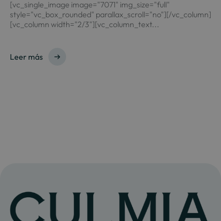
[vc_single_image image="7071" img_size="full"
style="vc_box_rounded" parallax_scroll="no"][/vc_column]
[vc_column width="2/3"][vc_column_text...
Leer más