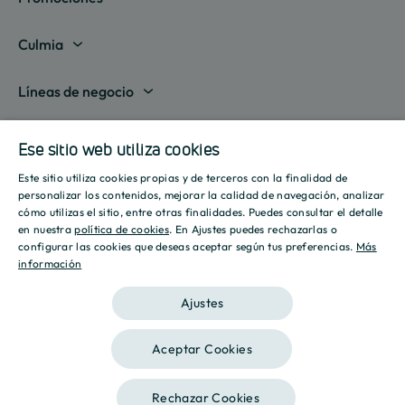
Madrid
Culmia
Barcelona
Sobre nosotros
Líneas de negocio
Alicante
Destino Culmia
Vivienda Compraventa
Actualidad
Valencia
Ese sitio web utiliza cookies
Sala de prensa
Vivienda Asequible
Culmia es noticia
Este sitio utiliza cookies propias y de terceros con la finalidad de
Sevilla
Recursos
Informes
SPANISH
personalizar los contenidos, mejorar la calidad de navegación, analizar
Vivienda Alquiler
Tendencias
cómo utilizas el sitio, entre otras finalidades. Puedes consultar el detalle
Islas Baleares
Guías
ENGLISH
Iniciativas
en nuestra
política de cookies
. En Ajustes puedes rechazarlas o
Gestión de Suelo
configurar las cookies que deseas aceptar según tus preferencias.
Más
Estilo de vida
Calculadora Hipotecaria
Mostrar todas
información
CATALAN
Culmia Challenges
Otras líneas de negocio
Sostenibilidad
Aviso legal
Política de privacidad
Política de Cookies
Calculadora Energética
Ajustes
Culmia Fest
Innovación
2026 Culmia • Todos los derechos reservados
Trabaja con nosotros
Aceptar Cookies
Podcasts
Ética
Este sitio está registrado en
wpml.org
como sitio de desarrollo. Cambia a una
Rechazar Cookies