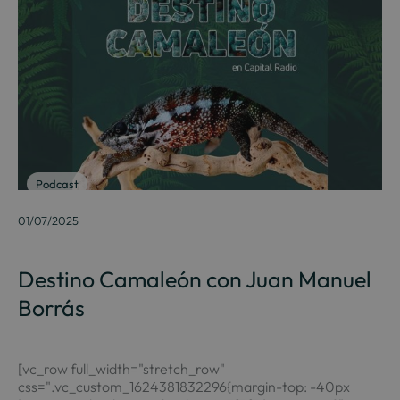
Podcast
01/07/2025
Destino Camaleón con Juan Manuel
Borrás
[vc_row full_width="stretch_row"
css=".vc_custom_1624381832296{margin-top: -40px