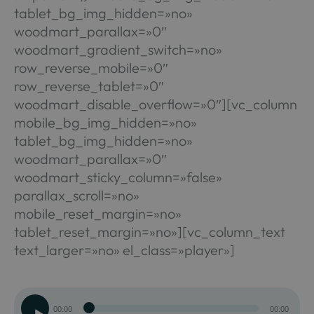
tablet_bg_img_hidden=»no»
woodmart_parallax=»0″
woodmart_gradient_switch=»no»
row_reverse_mobile=»0″
row_reverse_tablet=»0″
woodmart_disable_overflow=»0″][vc_column
mobile_bg_img_hidden=»no»
tablet_bg_img_hidden=»no»
woodmart_parallax=»0″
woodmart_sticky_column=»false»
parallax_scroll=»no»
mobile_reset_margin=»no»
tablet_reset_margin=»no»][vc_column_text
text_larger=»no» el_class=»player»]
Reproductor
00:00
00:00