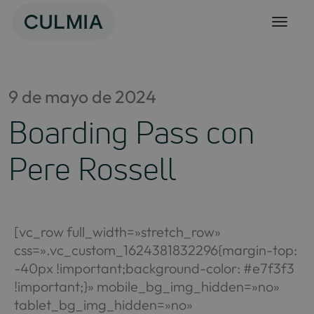
Skip
to
content
9 de mayo de 2024
Boarding Pass con
Pere Rossell
[vc_row full_width=»stretch_row»
css=».vc_custom_1624381832296{margin-top:
-40px !important;background-color: #e7f3f3
!important;}» mobile_bg_img_hidden=»no»
tablet_bg_img_hidden=»no»