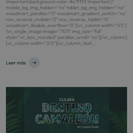
!important;background-color: #e7f3f3 !important;}"
mobile_bg_img_hidden="no" tablet_bg_img_hidden="no"
woodmart_parallax="0" woodmart_gradient_switch="no"
row_reverse_mobile="0" row_reverse_tablet="0"
woodmart_disable_overflow="0"][vc_column width="1/3"]
[vc_single_image image="7071" img_size="full"
style="vc_box_rounded" parallax_scroll="no"][/vc_column]
[vc_column width="2/3"][vc_column_text...
Leer más