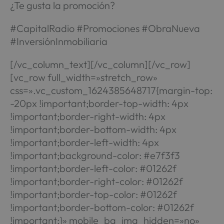
¿Te gusta la promoción?
#CapitalRadio #Promociones #ObraNueva
#InversiónInmobiliaria
[/vc_column_text][/vc_column][/vc_row]
[vc_row full_width=»stretch_row»
css=».vc_custom_1624385648717{margin-top:
-20px !important;border-top-width: 4px
!important;border-right-width: 4px
!important;border-bottom-width: 4px
!important;border-left-width: 4px
!important;background-color: #e7f3f3
!important;border-left-color: #01262f
!important;border-right-color: #01262f
!important;border-top-color: #01262f
!important;border-bottom-color: #01262f
!important;}» mobile_bg_img_hidden=»no»