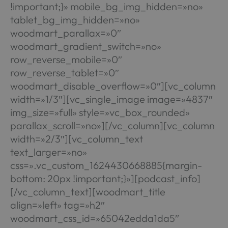
!important;}» mobile_bg_img_hidden=»no»
tablet_bg_img_hidden=»no»
woodmart_parallax=»0″
woodmart_gradient_switch=»no»
row_reverse_mobile=»0″
row_reverse_tablet=»0″
woodmart_disable_overflow=»0″][vc_column
width=»1/3″][vc_single_image image=»4837″
img_size=»full» style=»vc_box_rounded»
parallax_scroll=»no»][/vc_column][vc_column
width=»2/3″][vc_column_text
text_larger=»no»
css=».vc_custom_1624430668885{margin-
bottom: 20px !important;}»][podcast_info]
[/vc_column_text][woodmart_title
align=»left» tag=»h2″
woodmart_css_id=»65042edda1da5″