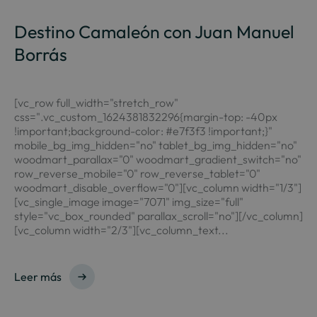
Destino Camaleón con Juan Manuel
Borrás
[vc_row full_width="stretch_row"
css=".vc_custom_1624381832296{margin-top: -40px
!important;background-color: #e7f3f3 !important;}"
mobile_bg_img_hidden="no" tablet_bg_img_hidden="no"
woodmart_parallax="0" woodmart_gradient_switch="no"
row_reverse_mobile="0" row_reverse_tablet="0"
woodmart_disable_overflow="0"][vc_column width="1/3"]
[vc_single_image image="7071" img_size="full"
style="vc_box_rounded" parallax_scroll="no"][/vc_column]
[vc_column width="2/3"][vc_column_text...
Leer más