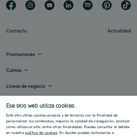
Contacto
Actualidad
Promociones
Madrid
Culmia
Barcelona
Sobre nosotros
Líneas de negocio
Alicante
Destino Culmia
Vivienda Compraventa
Actualidad
Valencia
Ese sitio web utiliza cookies
Sala de prensa
Vivienda Asequible
Culmia es noticia
Este sitio utiliza cookies propias y de terceros con la finalidad de
Sevilla
Recursos
Informes
SPANISH
personalizar los contenidos, mejorar la calidad de navegación, analizar
Vivienda Alquiler
Tendencias
cómo utilizas el sitio, entre otras finalidades. Puedes consultar el detalle
Islas Baleares
Guías
ENGLISH
Iniciativas
en nuestra
política de cookies
. En Ajustes puedes rechazarlas o
Gestión de Suelo