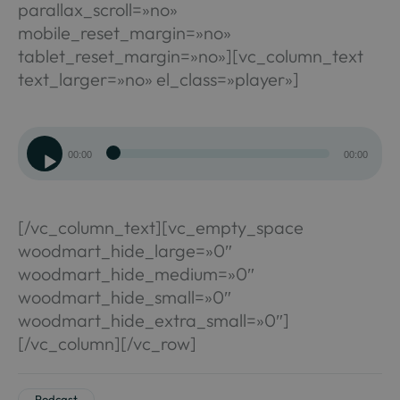
parallax_scroll=»no»
mobile_reset_margin=»no»
tablet_reset_margin=»no»][vc_column_text
text_larger=»no» el_class=»player»]
Reproductor
00:00
00:00
de
audio
[/vc_column_text][vc_empty_space
woodmart_hide_large=»0″
woodmart_hide_medium=»0″
woodmart_hide_small=»0″
woodmart_hide_extra_small=»0″]
[/vc_column][/vc_row]
Podcast