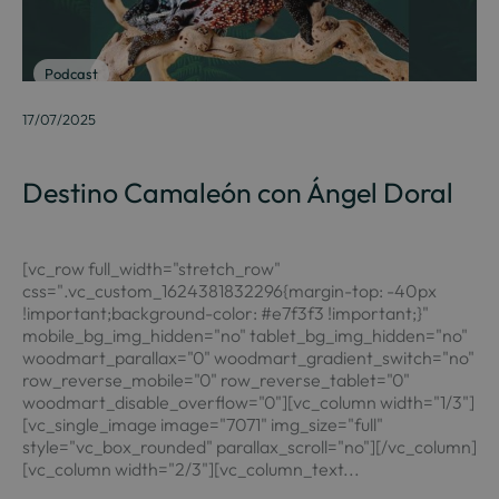
Podcast
17/07/2025
Destino Camaleón con Ángel Doral
[vc_row full_width="stretch_row"
css=".vc_custom_1624381832296{margin-top: -40px
!important;background-color: #e7f3f3 !important;}"
mobile_bg_img_hidden="no" tablet_bg_img_hidden="no"
woodmart_parallax="0" woodmart_gradient_switch="no"
row_reverse_mobile="0" row_reverse_tablet="0"
woodmart_disable_overflow="0"][vc_column width="1/3"]
[vc_single_image image="7071" img_size="full"
style="vc_box_rounded" parallax_scroll="no"][/vc_column]
[vc_column width="2/3"][vc_column_text...