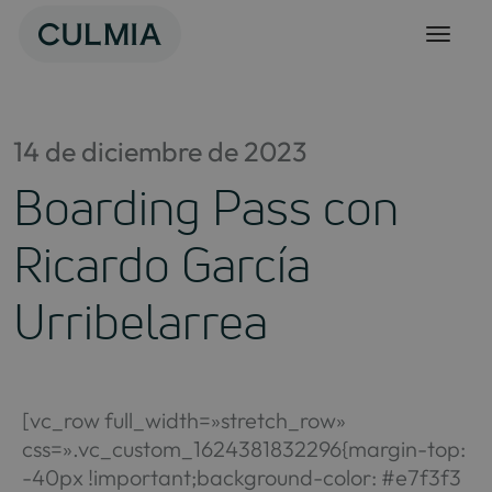
Skip
to
content
14 de diciembre de 2023
Boarding Pass con
Ricardo García
Urribelarrea
[vc_row full_width=»stretch_row»
css=».vc_custom_1624381832296{margin-top:
-40px !important;background-color: #e7f3f3