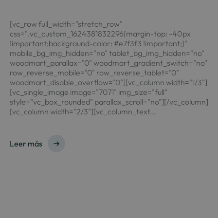
[vc_row full_width="stretch_row"
css=".vc_custom_1624381832296{margin-top: -40px
!important;background-color: #e7f3f3 !important;}"
mobile_bg_img_hidden="no" tablet_bg_img_hidden="no"
woodmart_parallax="0" woodmart_gradient_switch="no"
row_reverse_mobile="0" row_reverse_tablet="0"
woodmart_disable_overflow="0"][vc_column width="1/3"]
[vc_single_image image="7071" img_size="full"
style="vc_box_rounded" parallax_scroll="no"][/vc_column]
[vc_column width="2/3"][vc_column_text...
Leer más