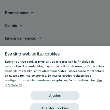
Promociones
Madrid
Culmia
Barcelona
Sobre nosotros
Líneas de negocio
Alicante
Destino Culmia
Vivienda Compraventa
Actualidad
Valencia
Ese sitio web utiliza cookies
Sala de prensa
Vivienda Asequible
Culmia es noticia
Este sitio utiliza cookies propias y de terceros con la finalidad de
Sevilla
Recursos
Informes
SPANISH
personalizar los contenidos, mejorar la calidad de navegación, analizar
Vivienda Alquiler
Tendencias
cómo utilizas el sitio, entre otras finalidades. Puedes consultar el detalle
Islas Baleares
Guías
ENGLISH
Iniciativas
en nuestra
política de cookies
. En Ajustes puedes rechazarlas o
Gestión de Suelo
configurar las cookies que deseas aceptar según tus preferencias.
Más
Estilo de vida
Calculadora Hipotecaria
Mostrar todas
información
CATALAN
Culmia Challenges
Otras líneas de negocio
Sostenibilidad
Aviso legal
Política de privacidad
Política de Cookies
Calculadora Energética
Ajustes
Culmia Fest
Innovación
2026 Culmia • Todos los derechos reservados
Trabaja con nosotros
Aceptar Cookies