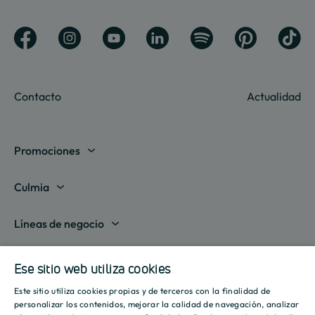
Contacto
Actualidad
Promociones
Madrid
Culmia
Barcelona
Sobre nosotros
Líneas de negocio
Alicante
Destino Culmia
Vivienda Compraventa
Actualidad
Valencia
Ese sitio web utiliza cookies
Sala de prensa
Vivienda Asequible
Culmia es noticia
Este sitio utiliza cookies propias y de terceros con la finalidad de
Sevilla
Recursos
Informes
SPANISH
personalizar los contenidos, mejorar la calidad de navegación, analizar
Vivienda Alquiler