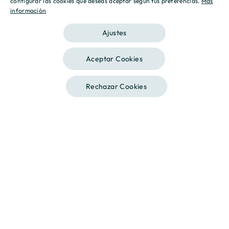
configurar las cookies que deseas aceptar según tus preferencias.
Más
Nombre
información
CATALAN
Ajustes
Apellidos
Aceptar Cookies
Rechazar Cookies
Contáctanos
Llámanos
Teléfono
Código Postal
E-mail
Mensaje