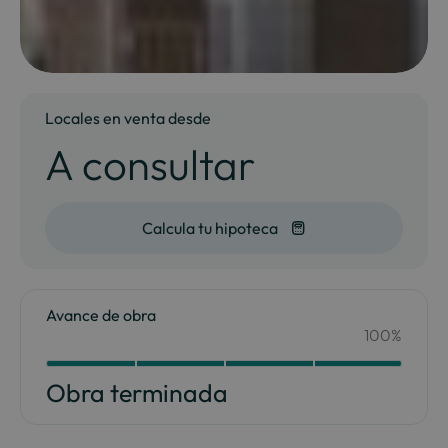
Locales en venta desde
A consultar
Calcula tu hipoteca
Avance de obra
100%
Your Content Goes Here
100
Obra terminada