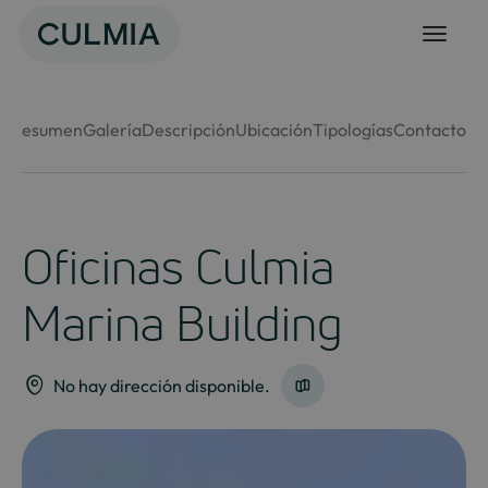
Skip
to
content
Resumen
Galería
Descripción
Ubicación
Tipologías
Contacto
Oficinas Culmia
Marina Building
No hay dirección disponible.