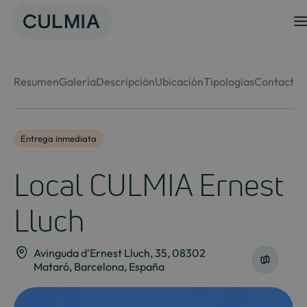
Skip
to
content
Resumen
Galería
Descripción
Ubicación
Tipologías
Contacto
Entrega inmediata
Local CULMIA Ernest
Lluch
Avinguda d'Ernest Lluch, 35, 08302
Mataró, Barcelona, España