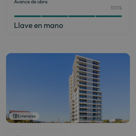
Avance de obra
100%
Your Content Goes Here
100
Llave en mano
Exteriores