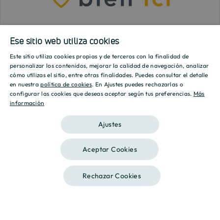
Ese sitio web utiliza cookies
Este sitio utiliza cookies propias y de terceros con la finalidad de
SPANISH
personalizar los contenidos, mejorar la calidad de navegación, analizar
cómo utilizas el sitio, entre otras finalidades. Puedes consultar el detalle
ENGLISH
en nuestra
política de cookies
. En Ajustes puedes rechazarlas o
configurar las cookies que deseas aceptar según tus preferencias.
Más
información
CATALAN
Ajustes
Aceptar Cookies
Tipologías
Rechazar Cookies
Contáctanos
Llámanos
*
Desde 130.000 €