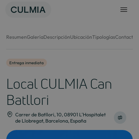
Skip
to
content
Resumen
Galería
Descripción
Ubicación
Tipologías
Contacto
Entrega inmediata
Local CULMIA Can
Batllori
Carrer de Batllori, 10, 08901 L'Hospitalet
de Llobregat, Barcelona, España