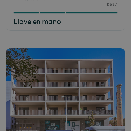
100%
Your Content Goes Here
100
Llave en mano