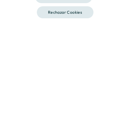
Desde 200.000 €
Rechazar Cookies
Contáctanos
Llámanos
Descripción
Local 1
2
Superficie
185.64m
Plano
Descarga
Me interesa
Contacta con