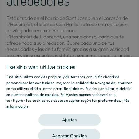
alrededores
Está situado en el barrio de Sant Josep, en el corazón de
L’Hospitalet, el local de Can Batllori ofrece una ubicación
privilegiada cerca de Barcelona.
L’Hospitalet de Llobregat, una zona consolidada que te
ofrece todo a su alrededor. Cubre cada una de tus
necesidades y las de tu familia gracias a su gran variedad
de servicios: escuelas, institutos, supermercados, grandes
superficies comerciales, centros médicos y farmacias.
Ese sitio web utiliza cookies
Este sitio utiliza cookies propias y de terceros con la finalidad de
SPANISH
personalizar los contenidos, mejorar la calidad de navegación, analizar
cómo utilizas el sitio, entre otras finalidades. Puedes consultar el detalle
ENGLISH
en nuestra
política de cookies
. En Ajustes puedes rechazarlas o
configurar las cookies que deseas aceptar según tus preferencias.
Más
información
CATALAN
Tipologías
Ajustes
Aceptar Cookies
*