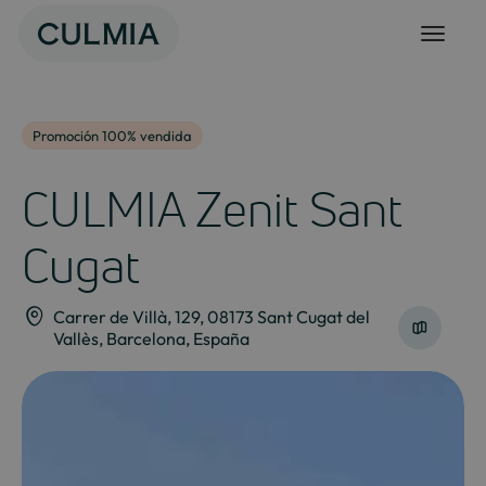
Skip
to
content
Promoción 100% vendida
CULMIA Zenit Sant
Cugat
Carrer de Villà, 129, 08173 Sant Cugat del
Vallès, Barcelona, España