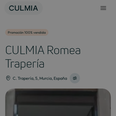
Skip
to
content
Promoción 100% vendida
CULMIA Romea
Trapería
C. Trapería, 5, Murcia, España