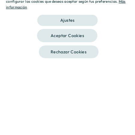
configurar las cookies que deseas aceptar según tus preferencias.
Más
información
CATALAN
Ajustes
Aceptar Cookies
Rechazar Cookies
Llámanos
Destino, tu hogar.
En Culmia ponemos nuestra experiencia al servicio de
nuestros clientes y socios, comprometiéndonos a
responder a sus necesidades. Operamos desde la
transparencia, garantizando relaciones basadas en la
profesionalidad y respeto.