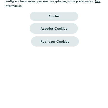
configurar las cookies que deseas aceptar según tus preferencias.
Más
información
CATALAN
Ajustes
Aceptar Cookies
Rechazar Cookies
Llámanos
Destino, tu hogar.
En Culmia ponemos nuestra experiencia al servicio de
nuestros clientes y socios, comprometiéndonos a
responder a sus necesidades. Operamos desde la
transparencia, garantizando relaciones basadas en la
profesionalidad y respeto.