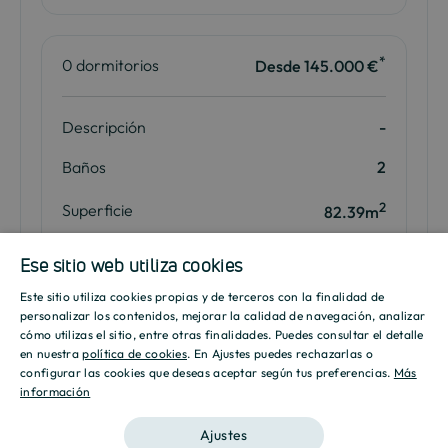
*
0 dormitorios
Desde 145.000 €
Descripción
-
Baños
2
2
Superficie
82.39m
2
Terraza
m
Ese sitio web utiliza cookies
Este sitio utiliza cookies propias y de terceros con la finalidad de
Plano
Descarga
SPANISH
personalizar los contenidos, mejorar la calidad de navegación, analizar
cómo utilizas el sitio, entre otras finalidades. Puedes consultar el detalle
ENGLISH
en nuestra
política de cookies
. En Ajustes puedes rechazarlas o
Me interesa
configurar las cookies que deseas aceptar según tus preferencias.
Más
información
CATALAN
Ajustes