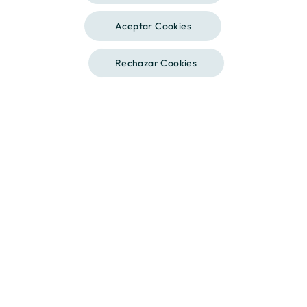
*
0 dormitorios
Desde 165.000 €
Aceptar Cookies
Descripción
-
Rechazar Cookies
Contáctanos
Llámanos
Baños
2
2
Superficie
101.98m
2
Terraza
m
Plano
Descarga
Me interesa
*
0 dormitorios
Desde 168.000 €