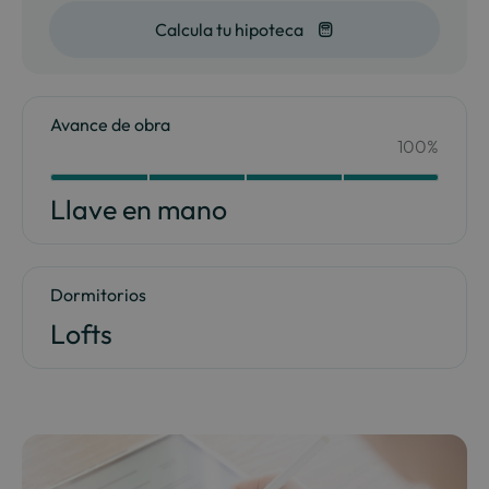
Calcula tu hipoteca
Avance de obra
100%
Your Content Goes Here
100
Llave en mano
Dormitorios
Lofts