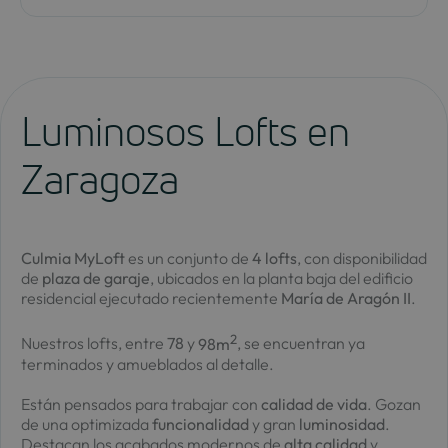
Luminosos Lofts en
Zaragoza
Culmia MyLoft
es un conjunto de
4 lofts
, con disponibilidad
de
plaza de garaje
, ubicados en la planta baja del edificio
residencial ejecutado recientemente
María de Aragón II
.
2
Nuestros lofts, entre
78
y
98m
, se encuentran ya
terminados y amueblados al detalle.
Están pensados para trabajar con
calidad de vida
. Gozan
de una optimizada
funcionalidad
y gran
luminosidad
.
Destacan los acabados modernos de
alta
calidad
y