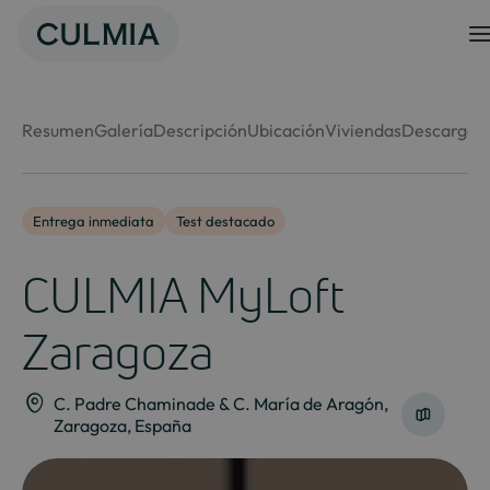
Skip
to
content
Resumen
Galería
Descripción
Ubicación
Viviendas
Descargas
Entrega inmediata
Test destacado
CULMIA MyLoft
Zaragoza
C. Padre Chaminade & C. María de Aragón,
Zaragoza, España