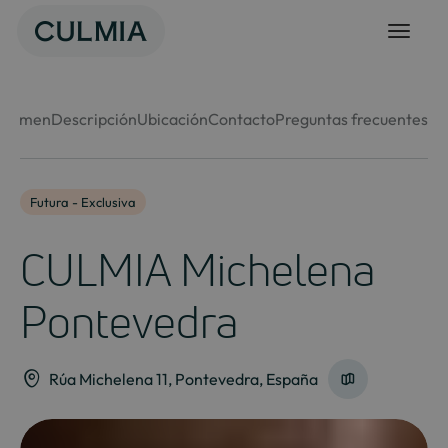
Skip
to
content
esumen
Descripción
Ubicación
Contacto
Preguntas frecuentes
Futura - Exclusiva
CULMIA Michelena
Pontevedra
Rúa Michelena 11, Pontevedra, España