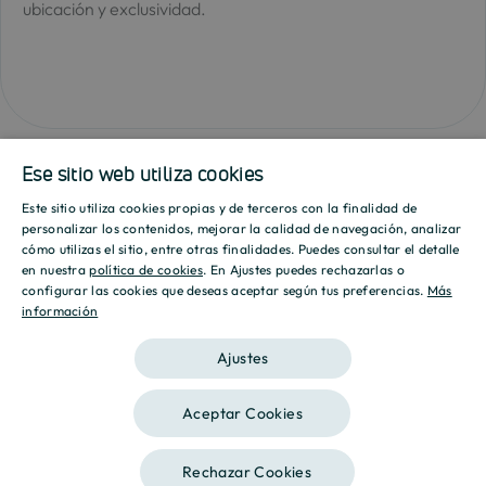
ubicación y exclusividad.
Ese sitio web utiliza cookies
Este sitio utiliza cookies propias y de terceros con la finalidad de
SPANISH
personalizar los contenidos, mejorar la calidad de navegación, analizar
cómo utilizas el sitio, entre otras finalidades. Puedes consultar el detalle
Ubicación y
ENGLISH
en nuestra
política de cookies
. En Ajustes puedes rechazarlas o
configurar las cookies que deseas aceptar según tus preferencias.
Más
alrededores
información
CATALAN
Ajustes
Culmia Michelena Pontevedra se encuentra
en el centro histórico y urbano de la ciudad,
Aceptar Cookies
en una de las zonas más emblemáticas y
consolidadas. Esta localización ofrece un
Rechazar Cookies
acceso inmediato a una amplia variedad de
¿Te interesa?
Contáctanos
Llámanos