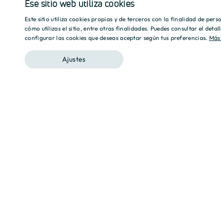
Ese sitio web utiliza cookies
Este sitio utiliza cookies propias y de terceros con la finalidad de per
cómo utilizas el sitio, entre otras finalidades. Puedes consultar el deta
configurar las cookies que deseas aceptar según tus preferencias.
Más
Ajustes
Destino, tu hogar.
En Culmia ponemos nuestra experiencia al servicio de
comprometiéndonos a responder a sus necesidades.
garantizando relaciones basadas en la profesionalid
Contacto
Actualidad