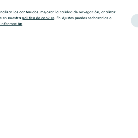
sonalizar los contenidos, mejorar la calidad de navegación, analizar
lle en nuestra
política de cookies
. En Ajustes puedes rechazarlas o
 información
 nuestros clientes y socios,
 Operamos desde la transparencia,
ad y respeto.