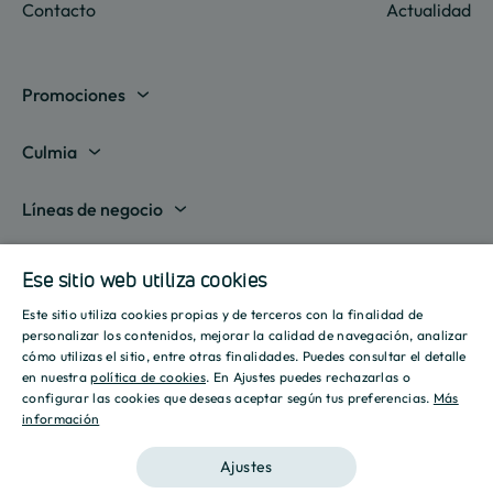
Contacto
Actualidad
Promociones
Madrid
Culmia
Barcelona
Sobre nosotros
Líneas de negocio
Alicante
Destino Culmia
Vivienda Compraventa
Actualidad
Valencia
Ese sitio web utiliza cookies
Sala de prensa
Vivienda Asequible
Culmia es noticia
Este sitio utiliza cookies propias y de terceros con la finalidad de
Sevilla
Recursos
Informes
SPANISH
personalizar los contenidos, mejorar la calidad de navegación, analizar
Vivienda Alquiler
Tendencias
cómo utilizas el sitio, entre otras finalidades. Puedes consultar el detalle
Islas Baleares
Guías
ENGLISH
Iniciativas
en nuestra
política de cookies
. En Ajustes puedes rechazarlas o
Gestión de Suelo
configurar las cookies que deseas aceptar según tus preferencias.
Más
Estilo de vida
Calculadora Hipotecaria
Mostrar todas
información
CATALAN
Culmia Challenges
Otras líneas de negocio
Sostenibilidad
Aviso legal
Política de privacidad
Política de Cookies
Calculadora Energética
Ajustes
Culmia Fest
Innovación