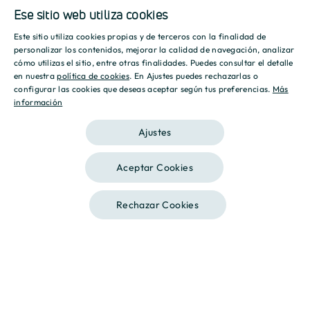
Ese sitio web utiliza cookies
Este sitio utiliza cookies propias y de terceros con la finalidad de
SPANISH
personalizar los contenidos, mejorar la calidad de navegación, analizar
cómo utilizas el sitio, entre otras finalidades. Puedes consultar el detalle
ENGLISH
en nuestra
política de cookies
. En Ajustes puedes rechazarlas o
configurar las cookies que deseas aceptar según tus preferencias.
Más
información
CATALAN
Encuentre la casa que busca
Buscar
Ajustes
Destino Sostenible
Aceptar Cookies
Tenemos un compromiso presente y futuro con la
sociedad para ello
trabajamos para crear entornos
respetuosos con el medioambiente.
Rechazar Cookies
Destino Innovación
Apostamos por lo distinto sin perder las características
esenciales del que será tu hogar. Queremos romper con lo
convencional y darle una oportunidad al cambio.